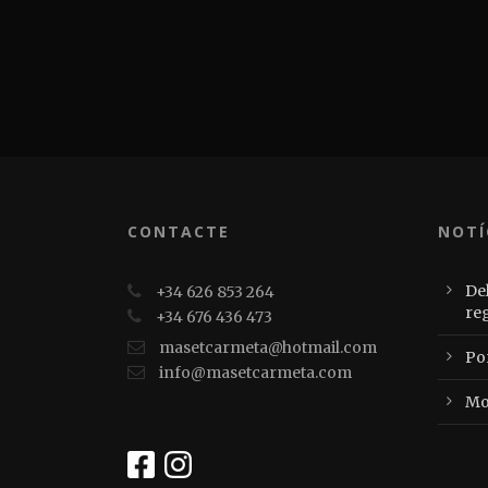
CONTACTE
NOTÍ
Del
+34 626 853 264
re
+34 676 436 473
masetcarmeta@hotmail.com
Po
info@masetcarmeta.com
Mo