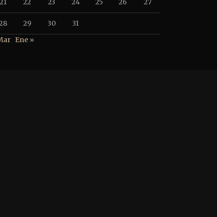
21
22
23
24
25
26
27
28
29
30
31
Mar
Ene »