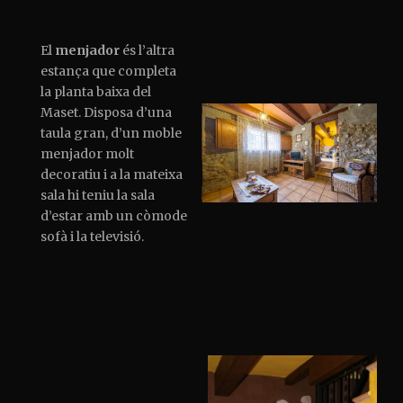
El
menjador
és l’altra
estança que completa
la planta baixa del
Maset. Disposa d’una
taula gran, d’un moble
menjador molt
decoratiu i a la mateixa
sala hi teniu la sala
d’estar amb un còmode
sofà i la televisió.