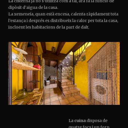
La cisterna ja no s’utilitza com a tal, ara fa la funció de
dipòsit d’aigua de la casa.
La xemeneia, quan està encesa, calenta ràpidament tota
l’estança i després es distribueix la calor per tota la casa,
incloent les habitacions de la part de dalt.
La
cuina
disposa de
quatre focs i un forn,