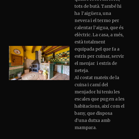
tots de butà. També hi
ha l’aigüera, una
nevera i el termo per
calentar l’aigua, que és
elèctric. La casa, a més,
està totalment
equipada pel que fa a
estris per cuinar, servir
el menjar i estris de
neteja.
Al costat mateix de la
cuina i camí del
menjador hi teniu les
escales que pugen a les
habitacions, així com el
bany, que disposa
d’una dutxa amb
mampara.