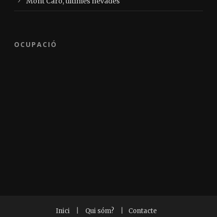
Mont Caro, últimes nevades
OCUPACIÓ
Inici
|
Qui sóm?
|
Contacte