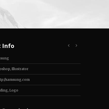
 Info
sung
shop, Illustrator
ttp://samsung.com
ding
,
Logo