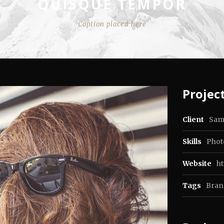
QUISQUE TEMPOR
Caption placed here
Project
Client
Sam
Skills
Photo
Website
h
Tags
Bran