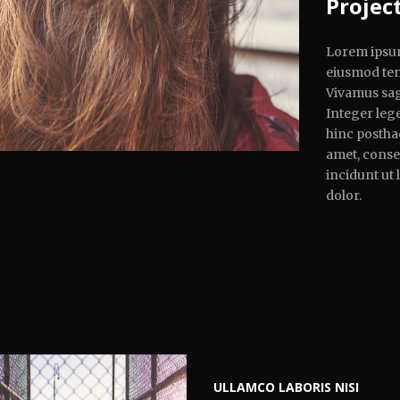
Projec
Lorem ipsum 
eiusmod tem
Vivamus sagi
Integer lege
hinc posthac
amet, consec
incidunt ut
dolor.
ULLAMCO LABORIS NISI