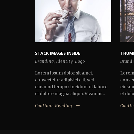
STACK IMAGES INSIDE
THUMB
Branding
,
Identity
,
Logo
Brand
Lorem ipsum dolor sit amet,
Lorem 
consectetur adipisici elit, sed
consect
eiusmod tempor incidunt ut labore
eiusmo
et dolore magna aliqua. Vivamus...
et dol
Continue Reading
Conti