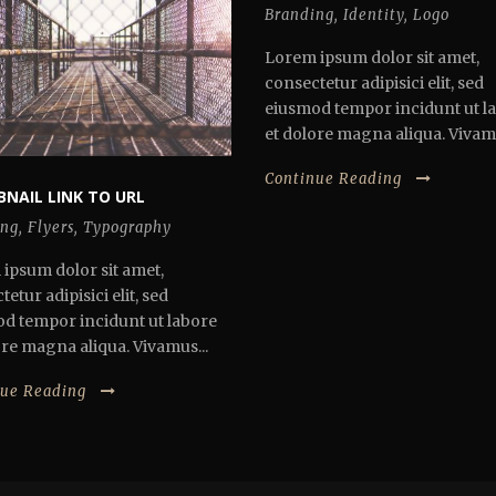
Branding
,
Identity
,
Logo
Lorem ipsum dolor sit amet,
consectetur adipisici elit, sed
eiusmod tempor incidunt ut l
et dolore magna aliqua. Vivamu
Continue Reading
NAIL LINK TO URL
ing
,
Flyers
,
Typography
ipsum dolor sit amet,
etur adipisici elit, sed
d tempor incidunt ut labore
ore magna aliqua. Vivamus...
nue Reading