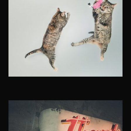
Flyers
,
Identity
,
Website