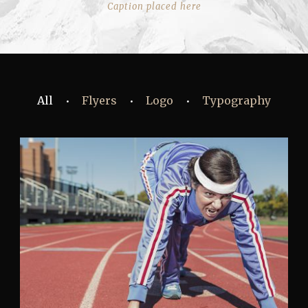
Caption placed here
All
Flyers
Logo
Typography
•
•
•
Fashion
,
Photograph
,
Vacation