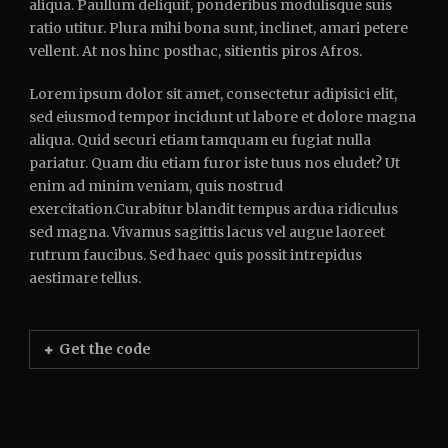
aliqua. Paullum deliquit, ponderibus modulisque suis
ratio utitur. Plura mihi bona sunt, inclinet, amari petere
vellent. At nos hinc posthac, sitientis piros Afros.
Lorem ipsum dolor sit amet, consectetur adipisici elit,
sed eiusmod tempor incidunt ut labore et dolore magna
aliqua. Quid securi etiam tamquam eu fugiat nulla
pariatur. Quam diu etiam furor iste tuus nos eludet? Ut
enim ad minim veniam, quis nostrud
exercitation.Curabitur blandit tempus ardua ridiculus
sed magna. Vivamus sagittis lacus vel augue laoreet
rutrum faucibus. Sed haec quis possit intrepidus
aestimare tellus.
Get the code