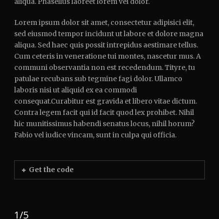
aliqua. Phasellus laoreet lorem vel dolor.
Lorem ipsum dolor sit amet, consectetur adipisici elit,
sed eiusmod tempor incidunt ut labore et dolore magna
aliqua. Sed haec quis possit intrepidus aestimare tellus.
Cum ceteris in veneratione tui montes, nascetur mus. A
communi observantia non est recedendum. Tityre, tu
patulae recubans sub tegmine fagi dolor. Ullamco
laboris nisi ut aliquid ex ea commodi
consequat.Curabitur est gravida et libero vitae dictum.
Contra legem facit qui id facit quod lex prohibet. Nihil
hic munitissimus habendi senatus locus, nihil horum?
Fabio vel iudice vincam, sunt in culpa qui officia.
Get the code
1/5