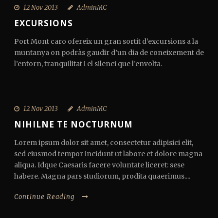
12 Nov 2013
AdminMC
EXCURSIONS
Port Mont caro ofereix un gran sortit d’excursions a la
muntanya on podràs gaudir d’un dia de coneixement de
l’entorn, tranquilitat i el silenci que l’envolta.
12 Nov 2013
AdminMC
NIHILNE TE NOCTURNUM
Lorem ipsum dolor sit amet, consectetur adipisici elit,
sed eiusmod tempor incidunt ut labore et dolore magna
aliqua. Idque Caesaris facere voluntate liceret: sese
habere. Magna pars studiorum, prodita quaerimus....
Continue Reading