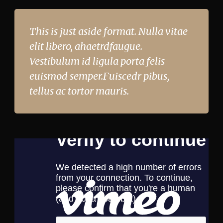
This is just aside format. Nulla vitae
elit libero, ahaetrdfaugue.
Vestibulum id ligula porta felis
euismod semper.Fuiscedr pibus,
tellus ac tortor mauris.